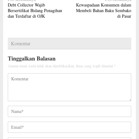
Navigasi
Debt Collector Wajib
Kewaspadaan Konsumen dalam
pos
Bersertifikat Bidang Penagihan
Membeli Bahan Baku Sembako
dan Terdaftar di OJK
di Pasar
Komentar
Tinggalkan Balasan
Alamat email Anda tidak akan dipublikasikan.
Ruas yang wajib ditandai
*