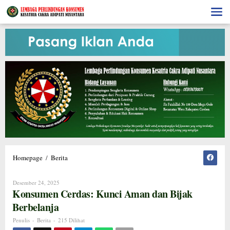
Lewati
ke
konten
Konsumen
Homepage
/
Berita
Cerdas:
Kunci
Oleh
Desember 24, 2025
Aman
Penulis
Konsumen Cerdas: Kunci Aman dan Bijak
dan
Bijak
Berbelanja
Berbelanja
Penulis
-
Berita
-
215 Dilihat