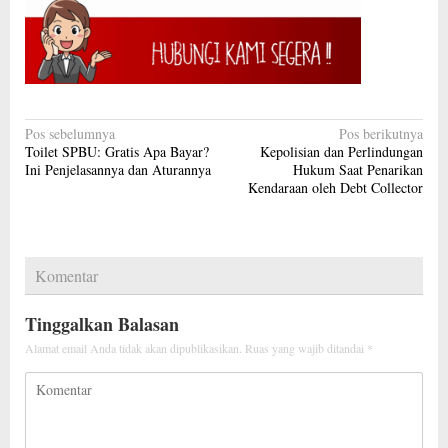
Navigasi
Pos sebelumnya
Pos berikutnya
Toilet SPBU: Gratis Apa Bayar?
Kepolisian dan Perlindungan
pos
Ini Penjelasannya dan Aturannya
Hukum Saat Penarikan
Kendaraan oleh Debt Collector
Komentar
Tinggalkan Balasan
Alamat email Anda tidak akan dipublikasikan.
Ruas yang wajib ditandai
*