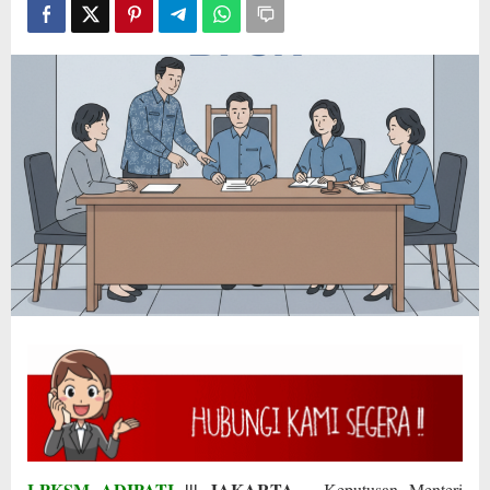
dalam
Sidang
BPSK
LPKSM ADIPATI
||| JAKARTA
– Keputusan Menteri