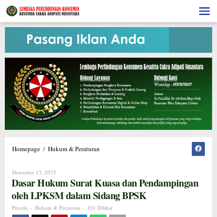
Lewati
ke
konten
Dasar
Homepage
/
Hukum & Peraturan
Hukum
Surat
Oleh
Desember 13, 2025
Kuasa
Penulis
Dasar Hukum Surat Kuasa dan Pendampingan
dan
Pendampingan
oleh LPKSM dalam Sidang BPSK
oleh
Penulis
-
Hukum & Peraturan
-
101 Dilihat
LPKSM